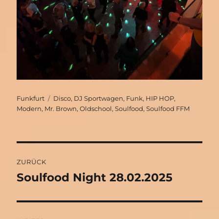
Autor
Schlagwörter
Funkfurt
Disco
,
DJ Sportwagen
,
Funk
,
HIP HOP
,
Modern
,
Mr. Brown
,
Oldschool
,
Soulfood
,
Soulfood FFM
Beitragsnavigation
ZURÜCK
Soulfood Night 28.02.2025
Vorheriger
Beitrag: