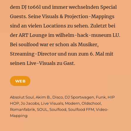
dem DJ to66l und immer wechselnden Special
Guests. Seine Visuals & Projection-Mappings
sind an vielen Locations zu sehen. Zuletzt bei
der ART Lounge im wilhelm-hack-museum LU.
Bei soulfood war er schon als Musiker,
Streaming-Director und nun zum 6. Mal mit
seinen Live-Visuals zu Gast.
WEB
Schlagwörter
Absolut Soul
,
Akim B.
,
Disco
,
DJ Sportwagen
,
Funk
,
HIP
HOP
,
Jo Jacobs
,
Live Visuals
,
Modern
,
Oldschool
,
Romanfabrik
,
SOUL
,
Soulfood
,
Soulfood FFM
,
Video-
Mapping