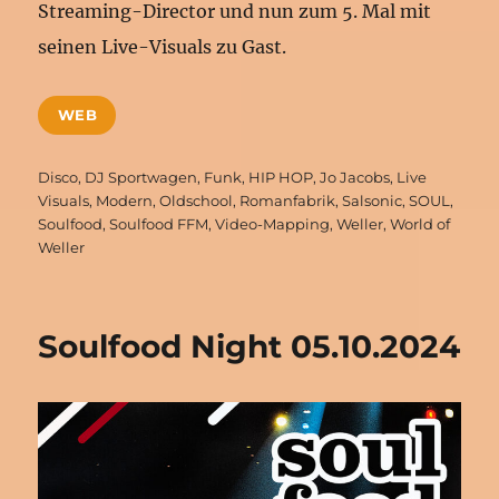
Streaming-Director und nun zum 5. Mal mit
seinen Live-Visuals zu Gast.
WEB
Schlagwörter
Disco
,
DJ Sportwagen
,
Funk
,
HIP HOP
,
Jo Jacobs
,
Live
Visuals
,
Modern
,
Oldschool
,
Romanfabrik
,
Salsonic
,
SOUL
,
Soulfood
,
Soulfood FFM
,
Video-Mapping
,
Weller
,
World of
Weller
Soulfood Night 05.10.2024