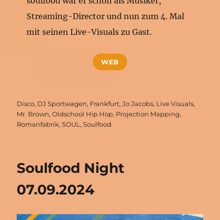
soulfood war er schon als Musiker,
Streaming-Director und nun zum 4. Mal
mit seinen Live-Visuals zu Gast.
WEB
Schlagwörter
Disco
,
DJ Sportwagen
,
Frankfurt
,
Jo Jacobs
,
Live Visuals
,
Mr. Brown
,
Oldschool Hip Hop
,
Projection Mapping
,
Romanfabrik
,
SOUL
,
Soulfood
Soulfood Night
07.09.2024