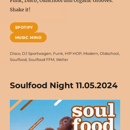
Funk, Disco, Oldschool und Organic Grooves.
Shake it!
SPOTIFY
MUSIC MIND
Schlagwörter
Disco
,
DJ Sportwagen
,
Funk
,
HIP HOP
,
Modern
,
Oldschool
,
Soulfood
,
Soulfood FFM
,
Weller
Soulfood Night 11.05.2024