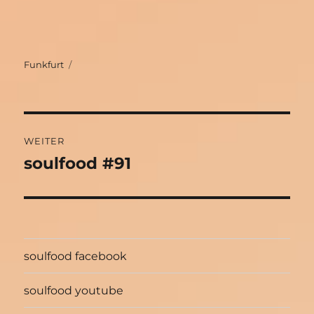
Autor
Funkfurt
Beitragsnavigation
WEITER
soulfood #91
Nächster
Beitrag:
soulfood facebook
soulfood youtube