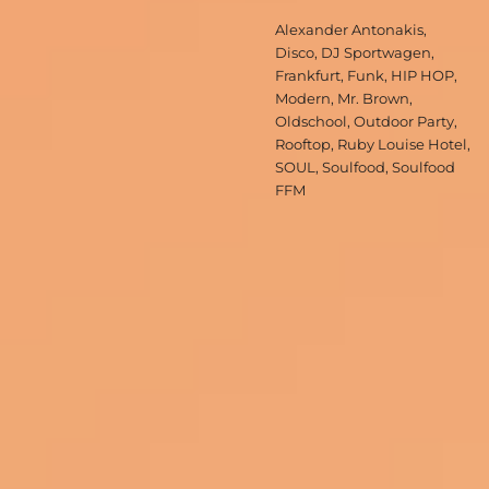
Schlagwörter
Alexander Antonakis
,
Disco
,
DJ Sportwagen
,
Frankfurt
,
Funk
,
HIP HOP
,
Modern
,
Mr. Brown
,
Oldschool
,
Outdoor Party
,
Rooftop
,
Ruby Louise Hotel
,
SOUL
,
Soulfood
,
Soulfood
FFM