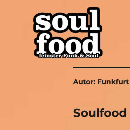
soul funk disco oldschool modern hip hop
Soulfood FFM
Autor:
Funkfurt
Soulfood 