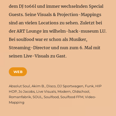
dem DJ to66l und immer wechselnden Special
Guests. Seine Visuals & Projection-Mappings
sind an vielen Locations zu sehen. Zuletzt bei
der ART Lounge im wilhelm-hack-museum LU.
Bei soulfood war er schon als Musiker,
Streaming-Director und nun zum 6. Mal mit
seinen Live-Visuals zu Gast.
WEB
Schlagwörter
Absolut Soul
,
Akim B.
,
Disco
,
DJ Sportwagen
,
Funk
,
HIP
HOP
,
Jo Jacobs
,
Live Visuals
,
Modern
,
Oldschool
,
Romanfabrik
,
SOUL
,
Soulfood
,
Soulfood FFM
,
Video-
Mapping