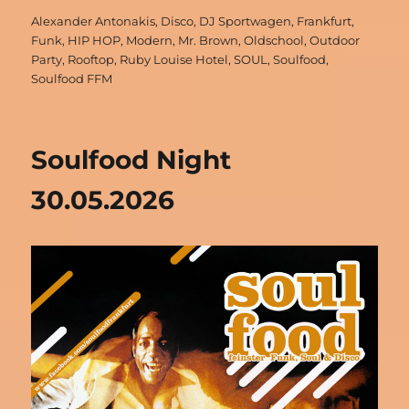
Schlagwörter
Alexander Antonakis
,
Disco
,
DJ Sportwagen
,
Frankfurt
,
Funk
,
HIP HOP
,
Modern
,
Mr. Brown
,
Oldschool
,
Outdoor
Party
,
Rooftop
,
Ruby Louise Hotel
,
SOUL
,
Soulfood
,
Soulfood FFM
Soulfood Night
30.05.2026