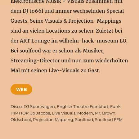
Elektronische Musik + Visuals zusammen mit
dem DJ to66l und immer wechselnden Special
Guests. Seine Visuals & Projection-Mappings
sind an vielen Locations zu sehen. Zuletzt bei
der ART Lounge im wilhelm-hack-museum LU.
Bei soulfood war er schon als Musiker,
Streaming-Director und nun zum wiederholten
Mal mit seinen Live-Visuals zu Gast.
WEB
Schlagwörter
Disco
,
DJ Sportwagen
,
English Theatre Frankfurt
,
Funk
,
HIP HOP
,
Jo Jacobs
,
Live Visuals
,
Modern
,
Mr. Brown
,
Oldschool
,
Projection Mapping
,
Soulfood
,
Soulfood FFM