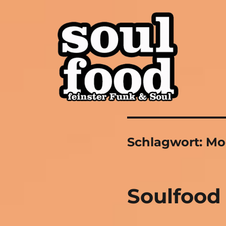
soul funk disco oldschool modern hip hop
Soulfood FFM
Schlagwort:
Mo
Soulfood 