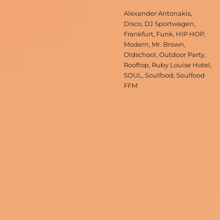
Schlagwörter
Alexander Antonakis
,
Disco
,
DJ Sportwagen
,
Frankfurt
,
Funk
,
HIP HOP
,
Modern
,
Mr. Brown
,
Oldschool
,
Outdoor Party
,
Rooftop
,
Ruby Louise Hotel
,
SOUL
,
Soulfood
,
Soulfood
FFM