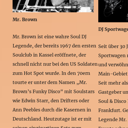
Mr. Brown
DJ Sportwag
Mr. Brown ist eine wahre Soul DJ
Legende, der bereits 1967 den ersten
Seit über 30 
Soulclub in Kassel eröffnete, der
Sportwagen 
schnell nicht nur bei den US Soldaten
und verwöhnt
zum Hot Spot wurde. In den 70ern
Main-Gebiet
tourte er unter dem Namen „Mr.
Seit mehr als
Brown’s Funky Disco“ mit Soulstars
Gastgeber un
wie Edwin Starr, den Drifters oder
Soul & Disco
Ann Peebles durch die Kasernen in
Frankfurt. 
Deutschland. Heutzutage ist er mit
Legende Mr.
seinen einzigartigen Sets zum