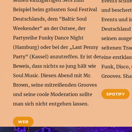
Events schne
Beispiel beim grössten Soul Festival
und bescher
Deutschlands, dem “Baltic Soul
Events und i
Weekender“ an der Ostsee, der
Deutschland 
Partyreihe Funky Dance Night
seinen ausge
(Hamburg) oder bei der „Last Penny
seltenen Tra
Party“ (Kassel) anzutreffen. Er ist der
eine erstkla
Beweis, dass nichts so jung hält wie
Funk, Disco,
Soul Music. Diesen Abend mit Mr.
Grooves. Shak
Brown, seine mitreißenden Grooves
und seine coole Moderation sollte
SPOTIFY
man sich nicht entgehen lassen.
WEB