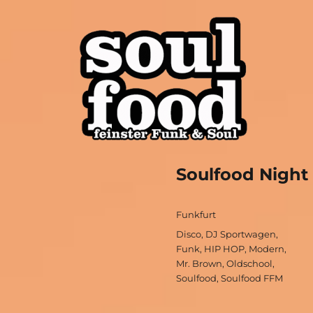
soul funk disco oldschool modern hip hop
Soulfood FFM
Soulfood Night 
Autor
Funkfurt
Schlagwörter
Disco
,
DJ Sportwagen
,
Funk
,
HIP HOP
,
Modern
,
Mr. Brown
,
Oldschool
,
Soulfood
,
Soulfood FFM