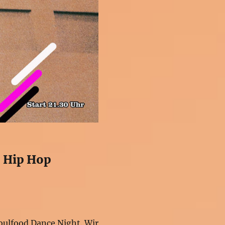
– Hip Hop
ulfood Dance Night. Wir